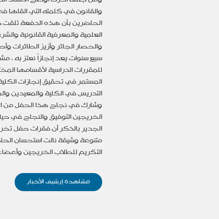
والقانون في كلمته التي القاها ف
الحاضرين بأن هذه الدفعة تلقت طي
العلمية والمعرفية القانونية والشر
والحصار الجائر وأزيز الطائرات وأ
سبع سنوات يعد إنجازاً نعتز به ، م
للمقررات الدراسية لأقسامها المخت
المستمر في تحقيق إنجازات الكلية 
التدريس في الكلية والمعيدين وا
وشارك في نجاح هذا الحفل من الش
الخريجين التوفيق والنجاح في حيات
الجدير بالذكر أن فقرات حفل تخرج
متنوعة وشيقة نالت استحسان الحا
التكريم للطلاب الخريجين وأعضاء
مشاهدة إرشيف الأخبار