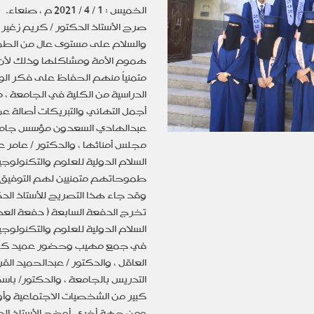
الخميس : 1 / 4 / 2021 م ، صنعاء.
صرح الأستاذ الدكتور / كريم زغير 
والسلام على مستوى عال من الطمو
هموم الأمة ومشاكلها وذلك لأن
متمنياً منهم الحفاظ على فكر ال
الدراسية من الكلية في الجامعة ،
أجمل التهاني والتبريكات أصالة عن
عبدالهادي السعدون مؤسس جامعة د
مجلس أمنائها ، والدكتور / عامر 
السلام الدولية للعلوم والتكنولو
طموحاتهم متمنيين لهم التوفيق و
وقد جاء هذا التصريح للأستاذ الد
تخرج الدفعة السابعة ( دفعة العدا
في جمع مهيب وحضور عميد كلية ال
العاقل ، والدكتور / عبدالحميد ال
التدريس بالجامعة ، والدكتور/ ب
كبير من الشخصيات الاجتماعية وأو
ومن جهة أخرى أوضح الأستاذ الدك