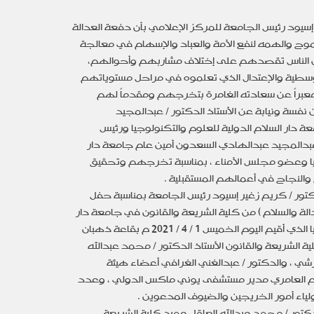
إسيود رئيس الجامعة للمركز الإعلامي بأن دفعة العدالة
ح والهمه لنفع الأمة والعباد والإسهام في معالجة
 الناس تقصدهم على إختلاف مشاربهم وأحوالهم،
وسطية والإعتدال الذي تعلموه في مراحل مستوياتهم
 معبراً عن سعادته الغامرة بتخرجهم ومقدماً لهم
 نفسة ونيابة عن الأستاذ الدكتور / عبدالمجيد
ار السلام الدولية للعلوم والتكنولوجيا ورئيس
عبدالمجيد عبدالهادي السعدون أمين عام جامعة دار
جيا وعضو مجلس الأمناء ، بمناسبة تخرجهم وتحقيق
النجاح في أعمالهم المستقبلية .
كتور / كريم زغير إسيود رئيس الجامعة بمناسبة حفل
لة والسلام ) من كلية الشريعة والقانون في جامعة دار
السلام الدولية للعلوم والتكنولوجيا الذي أقيم اليوم الخميس 1 / 4 / 2021 م بقاعة ذهبان
شريعة والقانون الأستاذ الدكتور / محمد عبدالله
قرشي ، والدكتور / عبدالغني الغرافي أعضاء هيئة
اسم العامري مدير مستشفى يوني ماكس الدولي ، وعدد
لياء أمور الخريجين والضيوف المدعوين .
تور / محمد عبدالله العاقل عميد كلية الشريعة