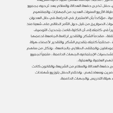
ي حفل تخرج دفعة العدالة والسلام بعد ترحيبه بجميع
لة الأربع السنوات العديد من المهارات والمفاهيم
عية ، مؤكداً بأن الاستمرار في الدراسة في ظل العدوان
صوات الصواريخ من قبل دول التآمر الظالم على شعبنا منذ
شيراً في كلمته إلى أن الكلية قامت بتحديث التوصيف
لفة ، مقدماً الشكر والتقدير لرئاسة الجامعة لدعمها
، مختتماً كلمته بتقديم الشكر والتقدير لأعضاء هيئة
لموظفين والملتقى الطلابي بالجامعة ، ولكل من ساهم
خصيات الإجتماعيه الجهات الداعمة ، متمنياً لجميع
هم العلمية والعملية .
 دفعة العدالة والسلام من الشريعة والقانون كانت
ضرين وسعادتهم ، واختتم الحفل بتوزيع شهادات
 هيئة التدريس والجهات الداعمة.