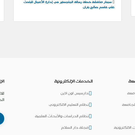
سمنار مناقشة خطة رسالة الماجستير في إدارة الأعمال للباحث
علي قاسم صالح بتران
عة
الخدمات الإلكترونية
الإ
معة
دارسيس اون لاين
للا
ال
لجامعة
نظام التعليم الالكتروني
نظام الدراسات والأبحاث العلمية
 الالكترونية
مجلة دار السلام