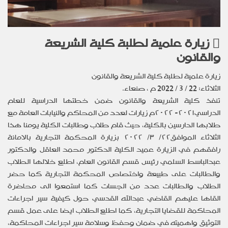
زيارة علمية لطلبة كلية الشريعة
والقانون
زيارة علمية لطلبة كلية الشريعة والقانون
الثلاثاء: 22 / 3 / 2022 م ، صنعاء.
تنفذ كلية الشريعة والقانون ضمن خطتها الدراسية للعام
الدراسي٢٠٢١- ٢٠٢٢م زيارات لعدد من المحاكم والنيابات العامة مع
طلابها الدارسين بالكلية، حيث قام طلاب وطالبات الكلية يومنا هذا
الثلاثاء الموافق٢٢/ ٣/ ٢٠٢٢ بزيارة المحكمة التجارية بالامانة
رافقهم في الزيارة عميد الكلية الدكتور محمد العاقل والدكتور
عبدالباسط السلمي رئيس قسم القانون العام، اطلع خلالها الطلاب
والطالبات على طبيعة واختصاص المحكمة التجارية كما حضر
الطلاب والطالبات عدد من الجسات كما استمعوا الى محاضرة
القاها عليهم القاضي عبدالله القدسي حول كيفية سير اجراءات
المحاكمة للقضايا التجارية، كما اطلع الطلاب ايضا على عمل قسم
التوثيق واهميته في ضمان وحفظ وسلامة سير اجراءات المحاكمة،