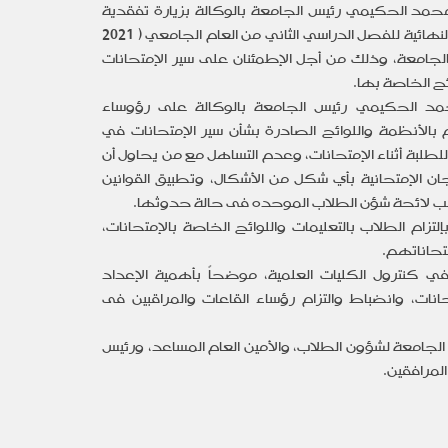
حمد الحكيمي رئيس الجامعة بالوكالة
بزيارة تفقدية
للطلاب أثناء تأديتهم للإمتحانات النهائية للفصل الدراسي الثاني من العام الجامعي ( 2021
مية بالجامعة، وذلك من أجل الإطمئنان على سير الإمتحانات
ائح الخاصة بها.
مد الحكيمي
رئيس الجامعة بالوكالة على رؤوساء
ام بالأنظمة واللوائح الصادرة بشأن سير الإمتحانات في
للطلبة أثناء الإمتحانات، وعدم التساهل مع من يحاول أن
ان الإمتحانية بأي شكل من الأشكال، وتطبيق القوانين
ب لائحة شؤن الطلاب الموحده فى حالة حدوثها.
بإلتزام الطلاب بالتعليمات واللوائح الخاصة بالإمتحانات،
متحاناتهم.
ي كنترول الكليات العلمية، موضحاً بأهمية
الإعداد
انات، وانضباط والتزام رؤساء القاعات والمراقبين فى
الجامعة لشؤون الطلاب، والأمين العام المساعد، ورئيس
لمرافقين.