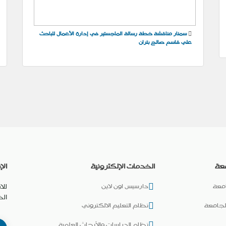
سمنار مناقشة خطة رسالة الماجستير في إدارة الأعمال للباحث
علي قاسم صالح بتران
عة
الخدمات الإلكترونية
الإ
معة
دارسيس اون لاين
للا
ال
لجامعة
نظام التعليم الالكتروني
نظام الدراسات والأبحاث العلمية