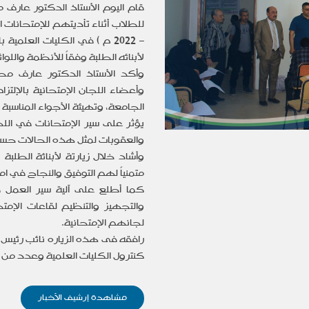
قام اليوم الأستاذ الدكتور
عارف م
– 2022 م ) في الكليات العل
لأبنائه الطلبة وفقاً للأنظمة واللو
وأكد الأستاذ الدكتور
عارف مح
وأعضاء اللجان الإمتحانية بالإلتز
الجامعة، وتهيئة الأجواء المناسبة 
يؤثر على سير الإمتحانات في اللج
والعقوبات لمثل هذه الحالات حس
وأشاد خلال زيارتة لأبنائة الطلبة 
متمنياً لهم التوفيق والنجاح في ا
كما أطلع
على آلية سير العمل ف
والتجهيز والتنظيم لقاعات الإمتح
لجانهم الإمتحانية.
رافقه فى هذه الزياره نائب رئيس 
كنترول الكليات العلمية وعدد من ا
مشاهدة إرشيف الأخبار