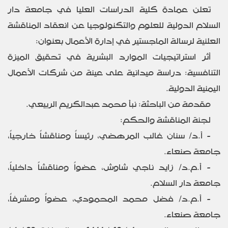
تعلن عمادة كلية الدراسات العليا في جامعة دار
السلام الدولية للعلوم والتكنولوجيا عن انعقاد المناقشة
العلنية لرسالة الماجستير في إدارة الأعمال بعنوان:
أثر استراتيجيات الموارد البشرية في تحقيق الميزة
التنافسية: دراسة ميدانية على عينة من شركات الأعمال
اليمنية الدولية.
مقدمة من الباحثة: نبأ محمد عبدالكريم الربيعي.
لجنة المناقشة والحكم:
- أ.د/ سنان غالب المرهضي، رئيساً ومناقشاً خارجياً،
جامعة صنعاء.
- أ.م.د/ زايد ناجي شاوش، عضواً ومناقشاً داخلياً،
جامعة دار السلام.
- أ.م.د/ فضل محمد المحمودي، عضواً ومشرفاً،
جامعة صنعاء.